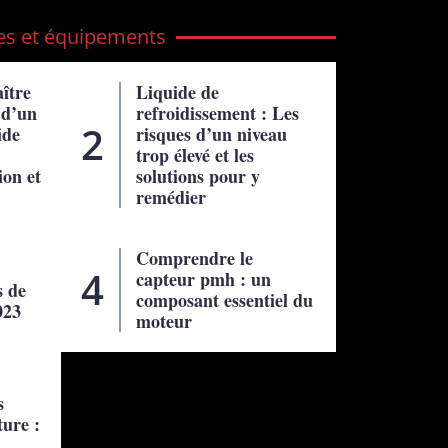
es et équipements
ître
Liquide de
e d’un
refroidissement : Les
ide
risques d’un niveau
trop élevé et les
ion et
solutions pour y
remédier
Comprendre le
capteur pmh : un
s de
composant essentiel du
023
moteur
rer facilement dans un garage etroit
20 Mai 2023
s
ture :