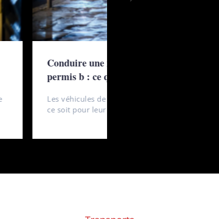
collection avec un
érêt tout particulier, que
istoire unique, ou