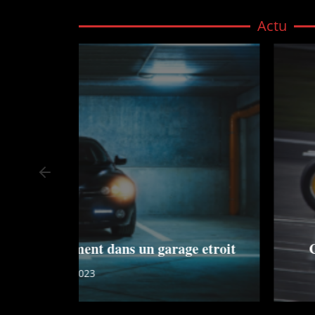
Actu
 etroit
Calendrier f1 2023 : dates et hor
27 Septembre 202