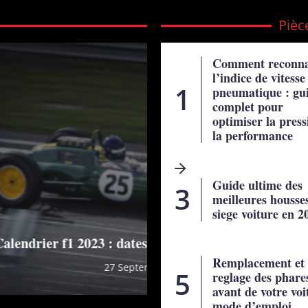
Pièc
Comment reconna
l’indice de vitess
pneumatique : gu
complet pour
optimiser la press
la performance
Guide ultime des
meilleures housse
siege voiture en 2
aires des grand prix
7 astuces pour se ga
Remplacement et
2
reglage des phare
avant de votre voi
mode d’emploi