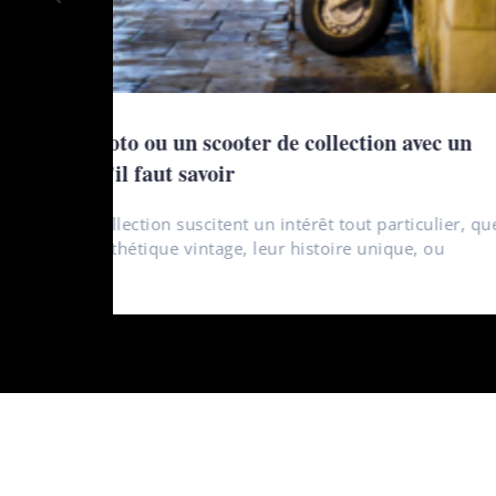
un
Conduire une moto ou un scooter de 
permis b : ce qu’il faut savoir
r, que
Les véhicules de collection suscitent un int
ce soit pour leur esthétique vintage, leur h